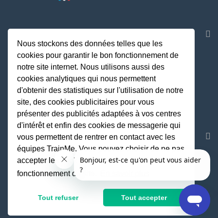
NOS APPLICATIONS
Nous stockons des données telles que les
cookies pour garantir le bon fonctionnement de
notre site internet. Nous utilisons aussi des
cookies analytiques qui nous permettent
d'obtenir des statistiques sur l'utilisation de notre
site, des cookies publicitaires pour vous
présenter des publicités adaptées à vos centres
d'intérêt et enfin des cookies de messagerie qui
REJOIGNEZ LA COMMUNAUTE
vous permettent de rentrer en contact avec les
équipes TrainMe. Vous pouvez choisir de ne pas
accepter les cookies non indispensables au
fonctionnement du site.
En savoir plus
Fait avec
♥
par TrainMe
© TrainMe 2021
Tout refuser
Tout accepter