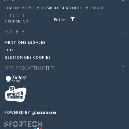
COACH SPORTIF À DOMICILE SUR TOUTE LA FRANCE
Filtrer
TRAINME.CO
EST ÉVALUÉ
4.95
/
5
PAR
14880
AVIS
SOCIETE
MENTIONS LEGALES
CGU
GESTION DES COOKIES
DES PRIX ATTRACTIFS
POWERED BY