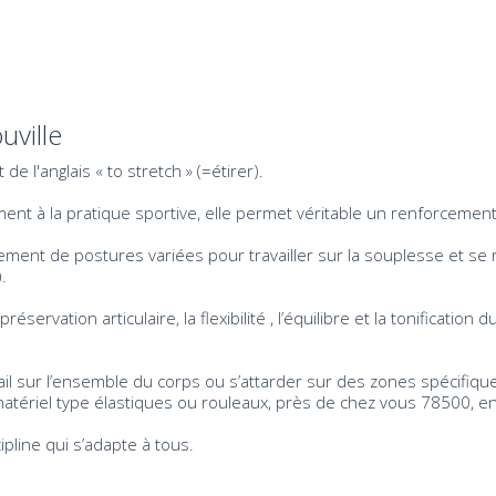
uville
 l'anglais « to stretch » (=étirer).
 à la pratique sportive, elle permet véritable un renforcement 
nt de postures variées pour travailler sur la souplesse et se rel
.
réservation articulaire, la flexibilité , l’équilibre et la tonificati
ail sur l’ensemble du corps ou s’attarder sur des zones spécifiqu
matériel type élastiques ou rouleaux, près de chez vous 78500, 
cipline qui s’adapte à tous.