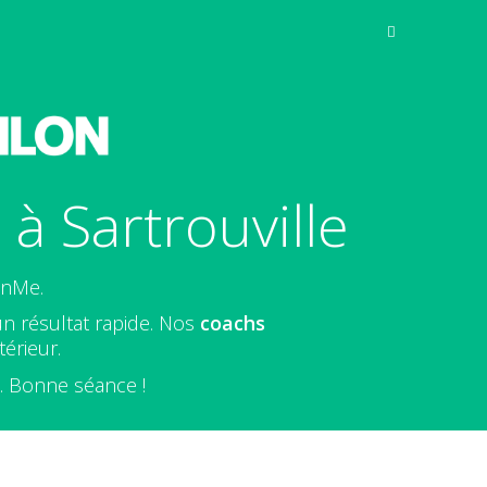
à Sartrouville
inMe.
un résultat rapide. Nos
coachs
érieur.
e. Bonne séance !