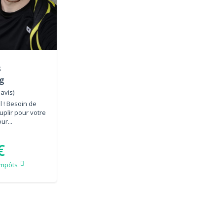
s
g
 avis)
 ! Besoin de
plir pour votre
ur...
€
impôts