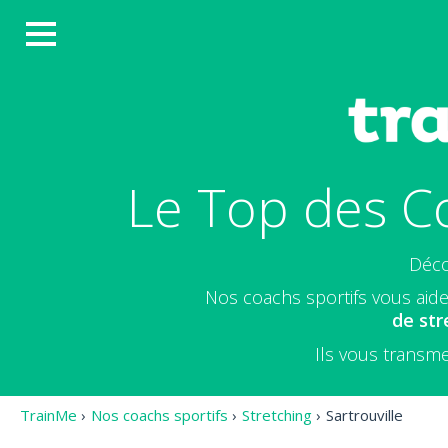
Le Top des Co
Déco
Nos coachs sportifs vous aide
de str
Ils vous transme
TrainMe
›
Nos coachs sportifs
›
Stretching
›
Sartrouville