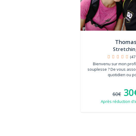
Thoma
Stretchin
(47
Bienvenu sur mon profil
souplesse ? De vous assou
quotidien ou po
30
60€
Après réduction d'