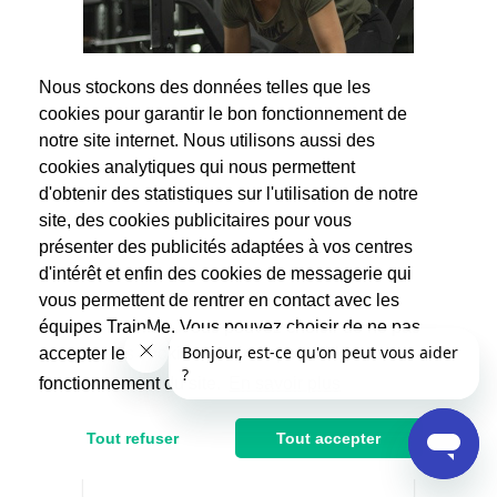
Nous stockons des données telles que les
cookies pour garantir le bon fonctionnement de
notre site internet. Nous utilisons aussi des
cookies analytiques qui nous permettent
d'obtenir des statistiques sur l'utilisation de notre
site, des cookies publicitaires pour vous
Sabrina
présenter des publicités adaptées à vos centres
Musculation
d'intérêt et enfin des cookies de messagerie qui
(60 avis)
vous permettent de rentrer en contact avec les
*INFOS : Merci de me contacter via la
équipes TrainMe. Vous pouvez choisir de ne pas
messagerie TrainMe avant toute
accepter les cookies non indispensables au
réservation pour que...
fonctionnement du site.
En savoir plus
42.5€
85€
Tout refuser
Tout accepter
Après réduction d'impôts