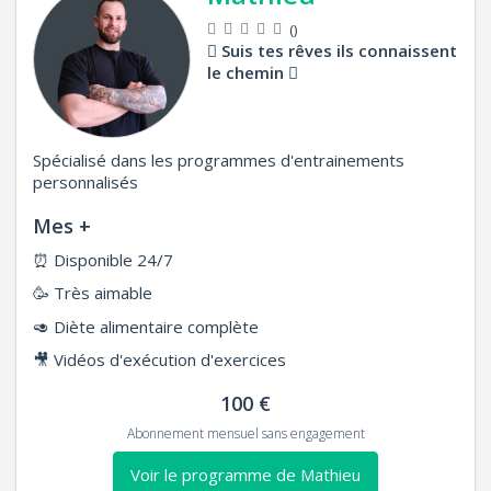
()
Suis tes rêves ils connaissent
le chemin
Spécialisé dans les programmes d'entrainements
personnalisés
Mes +
⏰
Disponible 24/7
🥳
Très aimable
🥑
Diète alimentaire complète
🎥
Vidéos d'exécution d'exercices
100 €
Abonnement mensuel sans engagement
Voir le programme de Mathieu