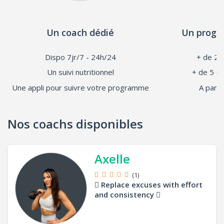
Un coach dédié
Un progr
Dispo 7jr/7 - 24h/24
+ de 20
Un suivi nutritionnel
+ de 5 0
Une appli pour suivre votre programme
A parti
Nos coachs disponibles
Axelle
(1)
Replace excuses with effort
and consistency