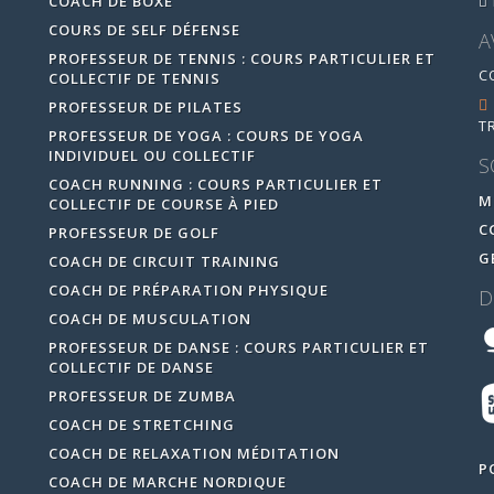
COACH DE BOXE
COURS DE SELF DÉFENSE
A
PROFESSEUR DE TENNIS : COURS PARTICULIER ET
C
COLLECTIF DE TENNIS
PROFESSEUR DE PILATES
T
PROFESSEUR DE YOGA : COURS DE YOGA
INDIVIDUEL OU COLLECTIF
S
COACH RUNNING : COURS PARTICULIER ET
M
COLLECTIF DE COURSE À PIED
C
PROFESSEUR DE GOLF
nos attentes et objectifs.
G
COACH DE CIRCUIT TRAINING
COACH DE PRÉPARATION PHYSIQUE
D
COACH DE MUSCULATION
PROFESSEUR DE DANSE : COURS PARTICULIER ET
COLLECTIF DE DANSE
PROFESSEUR DE ZUMBA
COACH DE STRETCHING
COACH DE RELAXATION MÉDITATION
P
COACH DE MARCHE NORDIQUE