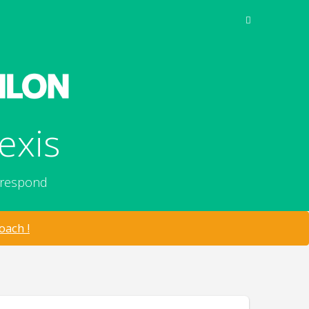
exis
rrespond
oach !