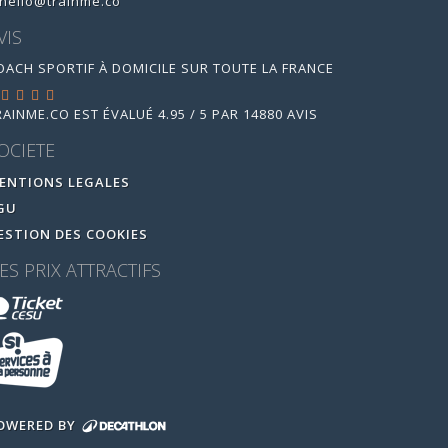
hello@trainme.co
VIS
OACH SPORTIF À DOMICILE SUR TOUTE LA FRANCE
RAINME.CO
EST ÉVALUÉ
4.95
/
5
PAR
14880
AVIS
OCIETE
ENTIONS LEGALES
GU
ESTION DES COOKIES
ES PRIX ATTRACTIFS
OWERED BY