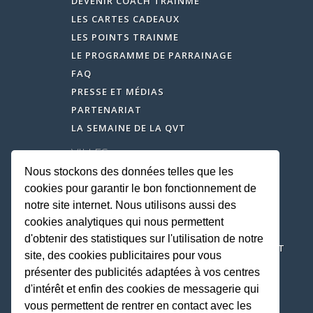
DEVENIR COACH TRAINME
LES CARTES CADEAUX
LES POINTS TRAINME
Nicolas H
le 07/10/2021
LE PROGRAMME DE PARRAINAGE
Très agréable moment
FAQ
Bonnes explications
PRESSE ET MÉDIAS
PARTENARIAT
LA SEMAINE DE LA QVT
Caroline L
le 24/09/2021
VILLES
Alexis est à l'écoute par rapports à 
Nous stockons des données telles que les
Bons conseils en fonction du niveau.
COACH SPORTIF PARIS
cookies pour garantir le bon fonctionnement de
Très bonne séance.
COACH SPORTIF LYON
notre site internet. Nous utilisons aussi des
COACH SPORTIF MARSEILLE
cookies analytiques qui nous permettent
COACH SPORTIF NICE
d'obtenir des statistiques sur l'utilisation de notre
COACH SPORTIF BOULOGNE-BILLANCOURT
site, des cookies publicitaires pour vous
COACH SPORTIF NEUILLY-SUR-SEINE
présenter des publicités adaptées à vos centres
COACH SPORTIF LEVALLOIS-PERRET
d'intérêt et enfin des cookies de messagerie qui
COACH SPORTIF ISSY-LES-MOULINEAUX
vous permettent de rentrer en contact avec les