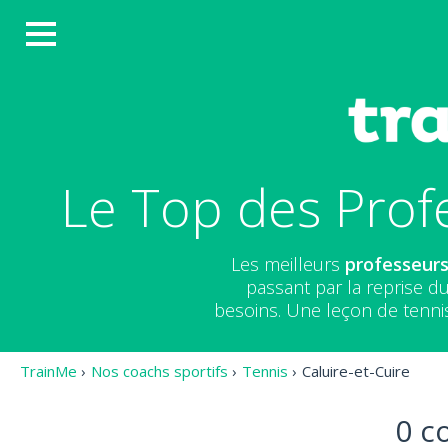
Le Top des Profe
Les meilleurs
professeurs
passant par la reprise d
besoins. Une leçon de tennis
TrainMe
›
Nos coachs sportifs
›
Tennis
›
Caluire-et-Cuire
0 c