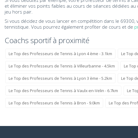
Si vous débutez par exemple, votre professeur de tennis à Cal
et éliminer vos points faibles au cours de séances dédiées au 
jeu hors pair.
Si vous décidez de vous lancer en compétition dans le 69300, 
tennistique. Vous pourrez également profiter de cours et de
p
Coachs sportif à proximité
Le Top des Professeurs de Tennis à Lyon 4 ème - 3.1km
Le Top d
Le Top des Professeurs de Tennis à Villeurbanne - 4.5km
Le Top 
Le Top des Professeurs de Tennis à Lyon 3 ème - 5.2km
Le Top d
Le Top des Professeurs de Tennis à Vaulx-en-Velin - 6.7km
Le To
Le Top des Professeurs de Tennis à Bron - 9.0km
Le Top des Prof