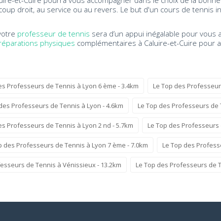
uire-et-Cuire pourra vous accompagner dans le choix de la bonne 
coup droit, au service ou au revers. Le but d'un cours de tennis 
votre
professeur de tennis
sera d’un appui inégalable pour vous
réparations physiques
complémentaires à Caluire-et-Cuire pour ap
es Professeurs de Tennis à Lyon 6 ème - 3.4km
Le Top des Professeurs
des Professeurs de Tennis à Lyon - 4.6km
Le Top des Professeurs de 
es Professeurs de Tennis à Lyon 2 nd - 5.7km
Le Top des Professeurs 
p des Professeurs de Tennis à Lyon 7 ème - 7.0km
Le Top des Profess
esseurs de Tennis à Vénissieux - 13.2km
Le Top des Professeurs de Te