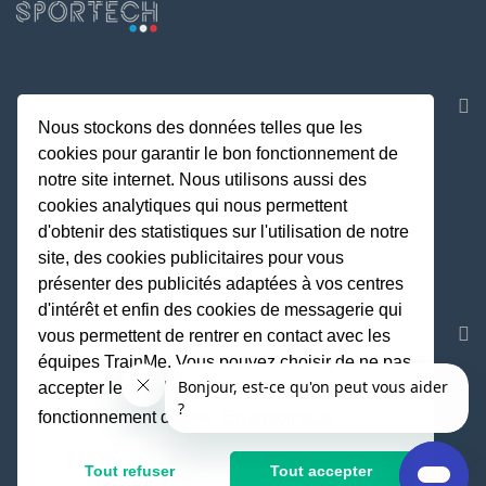
NOS APPLICATIONS
Nous stockons des données telles que les
cookies pour garantir le bon fonctionnement de
notre site internet. Nous utilisons aussi des
cookies analytiques qui nous permettent
d'obtenir des statistiques sur l'utilisation de notre
site, des cookies publicitaires pour vous
présenter des publicités adaptées à vos centres
d'intérêt et enfin des cookies de messagerie qui
REJOIGNEZ LA COMMUNAUTE
vous permettent de rentrer en contact avec les
équipes TrainMe. Vous pouvez choisir de ne pas
accepter les cookies non indispensables au
fonctionnement du site.
En savoir plus
Fait avec
♥
par TrainMe
© TrainMe 2021
Tout refuser
Tout accepter