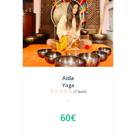
Aïda
Yoga
(7 avis)
...
60€