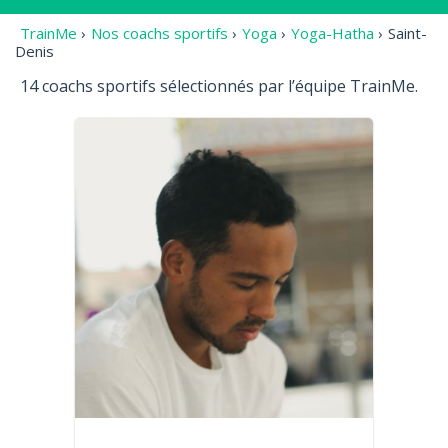
TrainMe
›
Nos coachs sportifs
›
Yoga
›
Yoga-Hatha
›
Saint-
Denis
14 coachs sportifs sélectionnés par l’équipe TrainMe.