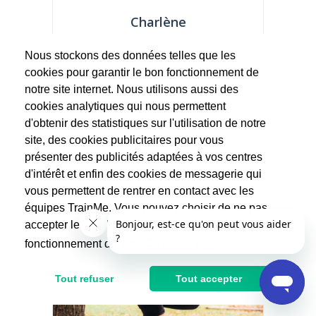
Charlène
Yoga
(7 avis)
Nous stockons des données telles que les
cookies pour garantir le bon fonctionnement de
Bonjour à toutes et à tous ! Passionnée de
sport depuis plusieurs années (7 ans de...
notre site internet. Nous utilisons aussi des
cookies analytiques qui nous permettent
90€
d'obtenir des statistiques sur l'utilisation de notre
site, des cookies publicitaires pour vous
présenter des publicités adaptées à vos centres
d'intérêt et enfin des cookies de messagerie qui
vous permettent de rentrer en contact avec les
équipes TrainMe. Vous pouvez choisir de ne pas
accepter les cookies non indispensables au
fonctionnement du site.
En savoir plus
Tout refuser
Tout accepter