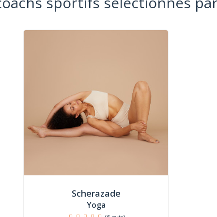
coachs sportifs sélectionnés par
Scherazade
Yoga
(6 avis)