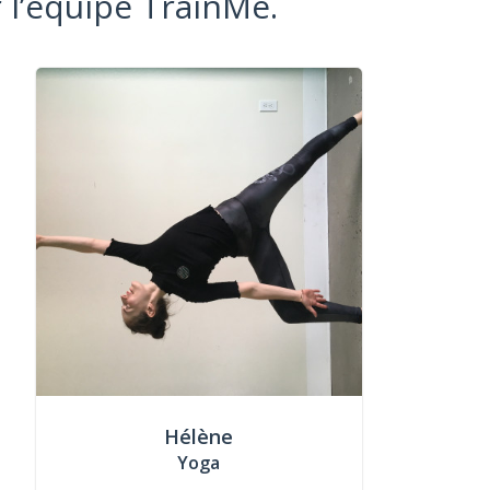
 l’équipe TrainMe.
Hélène
Yoga