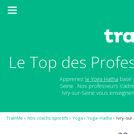
Le Top des Profes
Apprenez
le Yoga Hatha
basé s
Seine . Nos professeurs s'adr
Ivry-sur-Seine vous enseigner
TrainMe
›
Nos coachs sportifs
›
Yoga
›
Yoga-Hatha
›
Ivry-sur