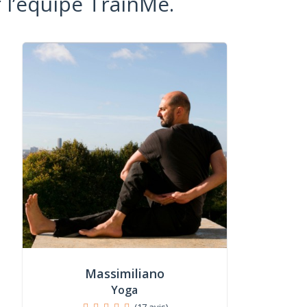
 l’équipe TrainMe.
Massimiliano
Yoga
(17 avis)