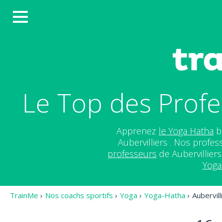
Le Top des Profe
Apprenez
le Yoga Hatha
ba
Aubervilliers . Nos profe
professeurs
de Aubervilliers
Yoga
TrainMe
›
Nos coachs sportifs
›
Yoga
›
Yoga-Hatha
›
Aubervill