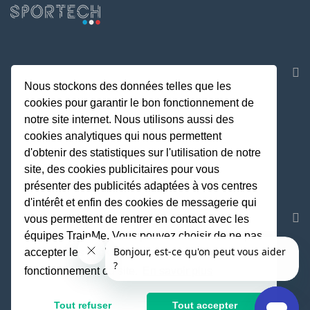
NOS APPLICATIONS
Nous stockons des données telles que les
cookies pour garantir le bon fonctionnement de
notre site internet. Nous utilisons aussi des
cookies analytiques qui nous permettent
d'obtenir des statistiques sur l'utilisation de notre
site, des cookies publicitaires pour vous
présenter des publicités adaptées à vos centres
d'intérêt et enfin des cookies de messagerie qui
REJOIGNEZ LA COMMUNAUTE
vous permettent de rentrer en contact avec les
équipes TrainMe. Vous pouvez choisir de ne pas
accepter les cookies non indispensables au
fonctionnement du site.
En savoir plus
Fait avec
♥
par TrainMe
© TrainMe 2021
Tout refuser
Tout accepter