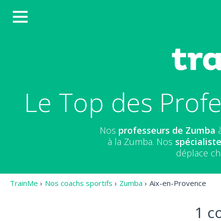
Le Top des Prof
Nos
professeurs de Zumba
à
à la Zumba. Nos
spécialist
déplace ch
TrainMe
›
Nos coachs sportifs
›
Zumba
›
Aix-en-Provence
1 c