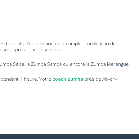
s bienfaits d’un entrainement complet: tonification des
re absolu après chaque session.
a Zumba Salsa, la Zumba Samba ou encore la Zumba Merengue,
e pendant 1 heure. Votre
coach Zumba
près de Aix-en-