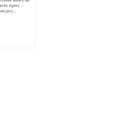
nts styles : -
t Jazz...