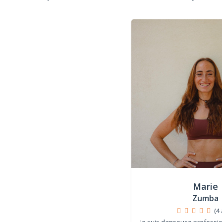
Marie
Zumba
(4 
Je suis danseuse profession