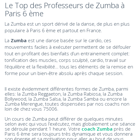
Le Top des Professeurs de Zumba à
Paris 6 ème
La Zumba est un sport dérivé de la danse, de plus en plus
populaire à Paris 6 ème et partout en France.
La
Zumba
est une danse basée sur le cardio, ces
mouvements faciles à exécuter permettent de se défouler
tout en profitant des bienfaits d’un entrainement complet:
tonification des muscles, corps sculpté, cardio, travail sur
l’équilibre et la flexibilité… tous les éléments de la remise en
forme pour un bien-être absolu après chaque session.
Il existe évidemment différentes formes de Zumba, parmi
elles: la Zumba Reggaeton, la Zumba Rabiosa, la Zumba
Bollywood, la Zumba Salsa, la Zumba Samba ou encore la
Zumba Merengue, toutes dispensées par nos coachs non
loin de chez vous 75006.
Un cours de Zumba peut différer de quelques minutes
selon avec qui vous l’exécutez, mais globalement une séance
se déroule pendant 1 heure. Votre
coach Zumba
près de
Paris 6 ème sera toujours très dynamique et vous donnera
son énergie et sa motivation pour aller au bout de vous