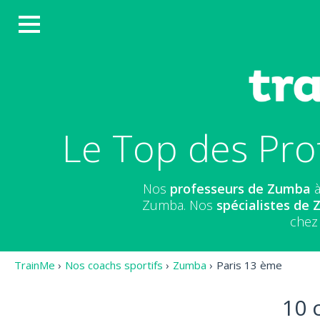
Le Top des Pro
Nos
professeurs de Zumba
à
Zumba. Nos
spécialistes de
chez 
TrainMe
›
Nos coachs sportifs
›
Zumba
›
Paris 13 ème
10 