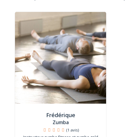
Frédérique
Zumba
(1 avis)
Instructeur zumba fitness et zumba gold