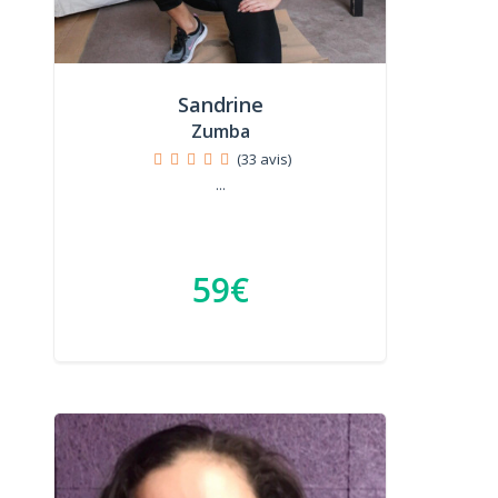
Sandrine
Zumba
(33 avis)
...
59€