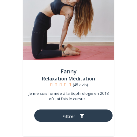
Fanny
Relaxation Méditation
(45 avis)
Je me suis formée à la Sophrologie en 2018
où j'ai fais le cursus...
45€
Filtrer