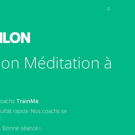
ion Méditation à
 coachs
TrainMe
.
ultat rapide. Nos coachs se
.
e. Bonne séance !