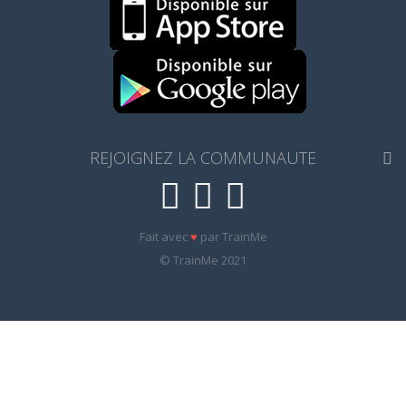
REJOIGNEZ LA COMMUNAUTE
Fait avec
♥
par TrainMe
© TrainMe 2021