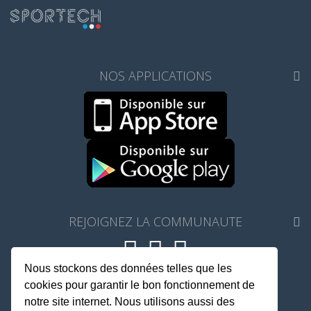
NOS APPLICATIONS
REJOIGNEZ LA COMMUNAUTE
Nous stockons des données telles que les
Fait avec
♥
par TrainMe
cookies pour garantir le bon fonctionnement de
© TrainMe 2021
notre site internet. Nous utilisons aussi des