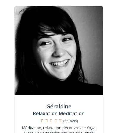
Géraldine
Relaxation Méditation
(55 avis)
Méditation, relaxation découvrez le Yoga
Nidra: Le yoga Nidra est une relaxation