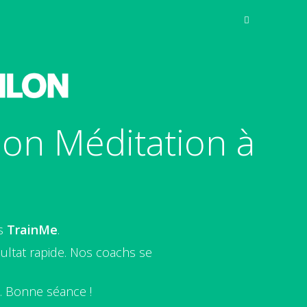
ion Méditation à
hs
TrainMe
.
ultat rapide. Nos coachs se
e. Bonne séance !