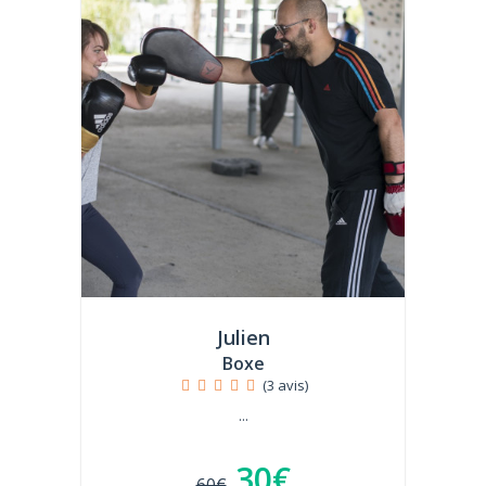
Julien
Boxe
(3 avis)
...
30€
60€