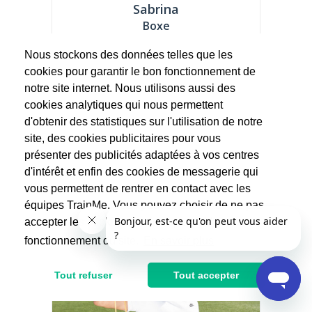
Sabrina
Boxe
(60 avis)
Nous stockons des données telles que les
*INFOS : Merci de me contacter via la
cookies pour garantir le bon fonctionnement de
messagerie TrainMe avant toute
réservation pour que...
notre site internet. Nous utilisons aussi des
cookies analytiques qui nous permettent
42.5€
d'obtenir des statistiques sur l'utilisation de notre
85€
site, des cookies publicitaires pour vous
Après réduction d'impôts
présenter des publicités adaptées à vos centres
d'intérêt et enfin des cookies de messagerie qui
vous permettent de rentrer en contact avec les
équipes TrainMe. Vous pouvez choisir de ne pas
accepter les cookies non indispensables au
fonctionnement du site.
En savoir plus
Tout refuser
Tout accepter