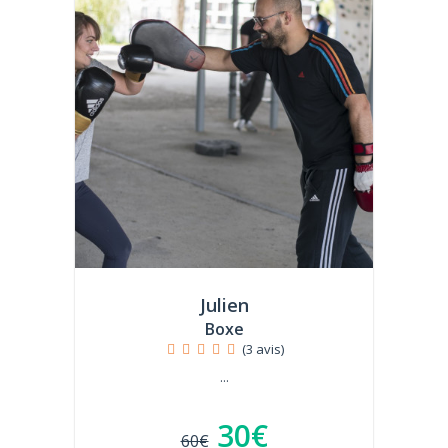
Julien
Boxe
(3 avis)
...
30€
60€