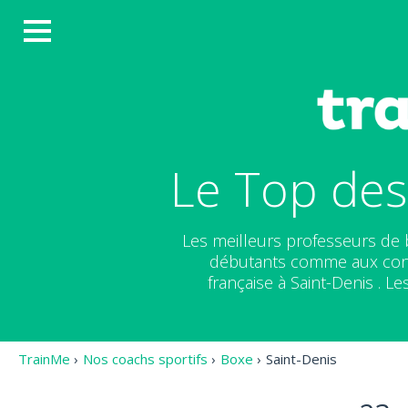
Le Top des
Les meilleurs professeurs de 
débutants comme aux conf
française à Saint-Denis . Le
TrainMe
›
Nos coachs sportifs
›
Boxe
›
Saint-Denis