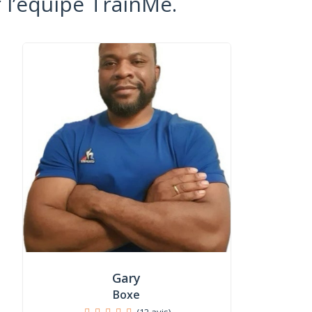
 l’équipe TrainMe.
Gary
Boxe
(12 avis)