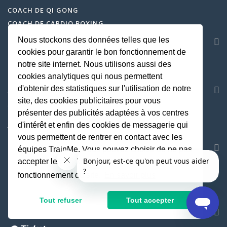
COACH DE QI GONG
COACH DE CARDIO BOXING
Nous stockons des données telles que les
SERVICE CLIENT
cookies pour garantir le bon fonctionnement de
CENTRE D'AIDE
notre site internet. Nous utilisons aussi des
hello@trainme.co
cookies analytiques qui nous permettent
AVIS
d'obtenir des statistiques sur l'utilisation de notre
site, des cookies publicitaires pour vous
COACH SPORTIF À DOMICILE SUR TOUTE LA FRANCE
présenter des publicités adaptées à vos centres
d'intérêt et enfin des cookies de messagerie qui
TRAINME.CO
EST ÉVALUÉ
4.95
/
5
PAR
14878
AVIS
vous permettent de rentrer en contact avec les
SOCIETE
équipes TrainMe. Vous pouvez choisir de ne pas
accepter les cookies non indispensables au
MENTIONS LEGALES
fonctionnement du site.
En savoir plus
CGU
GESTION DES COOKIES
Tout refuser
Tout accepter
DES PRIX ATTRACTIFS