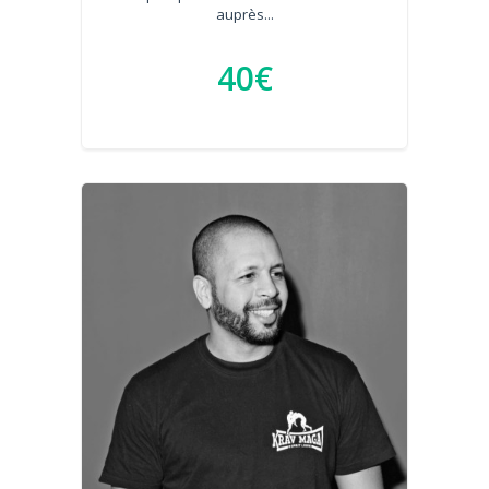
auprès...
40€