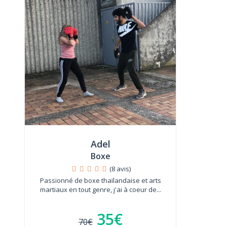
Adel
Boxe
(8 avis)
Passionné de boxe thaïlandaise et arts
martiaux en tout genre, j'ai à coeur de...
35€
70€