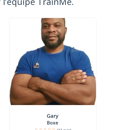
 l’équipe TrainMe.
Gary
Boxe
(12 avis)