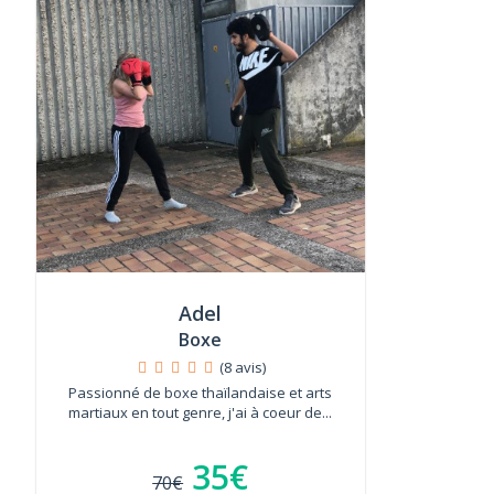
Adel
Boxe
(8 avis)
Passionné de boxe thaïlandaise et arts
martiaux en tout genre, j'ai à coeur de...
35€
70€