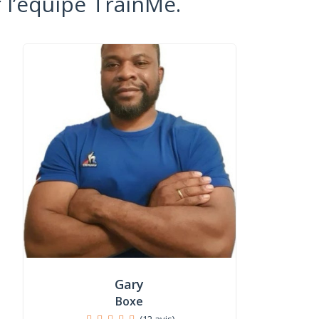
 l’équipe TrainMe.
Gary
Boxe
(12 avis)