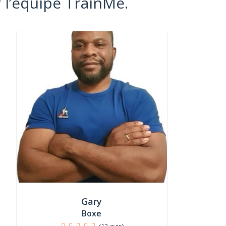
 l’équipe TrainMe.
Gary
Boxe
(12 avis)