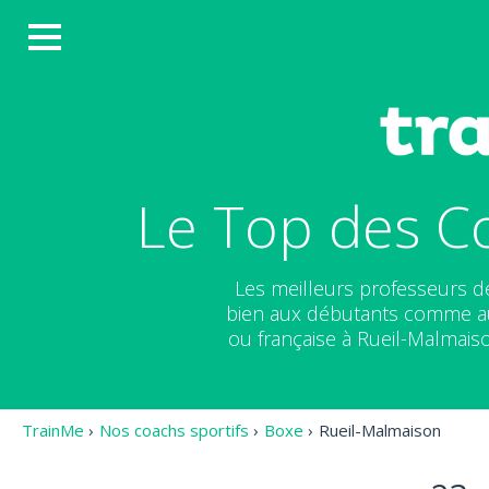
Le Top des C
Les meilleurs professeurs 
bien aux débutants comme au
ou française à Rueil-Malmais
TrainMe
›
Nos coachs sportifs
›
Boxe
›
Rueil-Malmaison