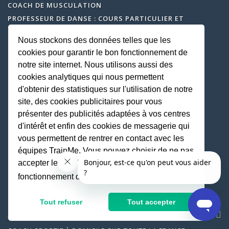
COACH DE MUSCULATION
PROFESSEUR DE DANSE : COURS PARTICULIER ET
COLLECTIF DE DANSE
Nous stockons des données telles que les
PROFESSEUR DE ZUMBA
cookies pour garantir le bon fonctionnement de
COACH DE STRETCHING
notre site internet. Nous utilisons aussi des
COACH DE RELAXATION MÉDITATION
cookies analytiques qui nous permettent
COACH DE MARCHE NORDIQUE
d'obtenir des statistiques sur l'utilisation de notre
COACH DE RENFORCEMENT MUSCULAIRE
site, des cookies publicitaires pour vous
COACH DE TAI CHI
présenter des publicités adaptées à vos centres
COACH DE ROSE PILATE
d'intérêt et enfin des cookies de messagerie qui
COACH DE QI GONG
vous permettent de rentrer en contact avec les
COACH DE CARDIO BOXING
équipes TrainMe. Vous pouvez choisir de ne pas
accepter les cookies non indispensables au
SERVICE CLIENT
fonctionnement du site.
En savoir plus
CENTRE D'AIDE
hello@trainme.co
Tout refuser
Tout accepter
AVIS