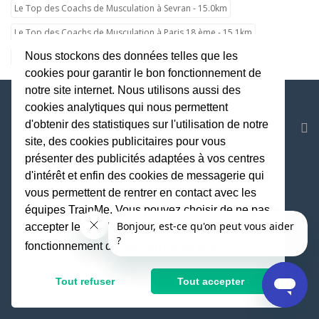
Le Top des Coachs de Musculation à Sevran - 15.0km
Le Top des Coachs de Musculation à Paris 18 ème - 15.1km
Nous stockons des données telles que les
Le Top des Coachs de Musculation à Paris 7 ème - 15.1km
cookies pour garantir le bon fonctionnement de
notre site internet. Nous utilisons aussi des
cookies analytiques qui nous permettent
d'obtenir des statistiques sur l'utilisation de notre
LIENS UTILES
site, des cookies publicitaires pour vous
TRAINME POUR LES ENTREPRISES
présenter des publicités adaptées à vos centres
DEVENIR COACH TRAINME
d'intérêt et enfin des cookies de messagerie qui
LES CARTES CADEAUX
vous permettent de rentrer en contact avec les
LES POINTS TRAINME
équipes TrainMe. Vous pouvez choisir de ne pas
LE PROGRAMME DE PARRAINAGE
accepter les cookies non indispensables au
FAQ
fonctionnement du site.
En savoir plus
PRESSE ET MÉDIAS
PARTENARIAT
Tout refuser
Tout accepter
LA SEMAINE DE LA QVT