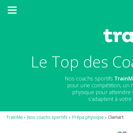
Le Top des Co
Nos coachs sportifs
Train
pour une compétition, un 
physique pour atteindre v
s'adaptent à votr
TrainMe
›
Nos coachs sportifs
›
Prépa physique
›
Clamart