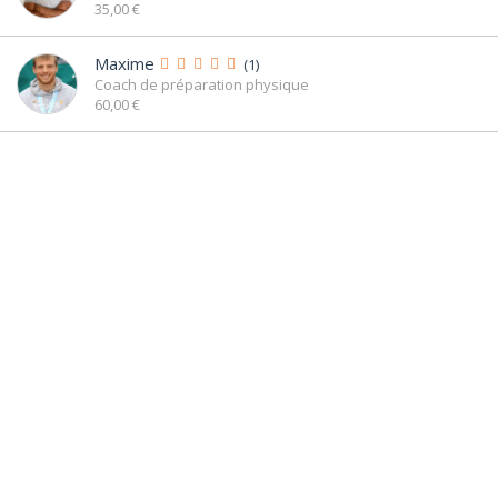
35,00 €
Simon R
- Cours de Prépa physique
Le 24/06/2022
Maxime
(1)
Coach de préparation physique
60,00 €
Elise D
- Cours de Prépa physique
Le 01/06/2019
"Excellent coach qui donne de bons conseils pour progresser à son
niveau. Hâte de refaire un run ! "
Morgane V
- Cours de Prépa physique
Le 01/06/2019
"Excellent coaching,
Échauffement dynamique et efficace - Nicolas pédagogue et qui
transmet à merveille sa passion sport !
Run au soleil qui fait du bien"