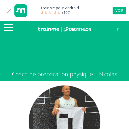
TrainMe pour
Android
VOIR
(160)
Coach de préparation physique | Nicolas