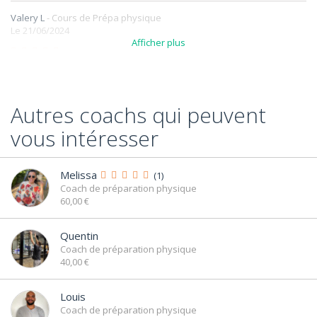
Valery L
- Cours de Prépa physique
Le 21/06/2024
Afficher plus
"Top !!
"
Autres coachs qui peuvent
Florence L
- Cours de Prépa physique
vous intéresser
Le 17/08/2023
Melissa
(1)
Coach de préparation physique
Adeline M
- Cours de Prépa physique
60,00 €
Le 15/08/2023
Quentin
Coach de préparation physique
40,00 €
NASSERA D
- Cours de Prépa physique
Le 29/09/2022
Louis
Coach de préparation physique