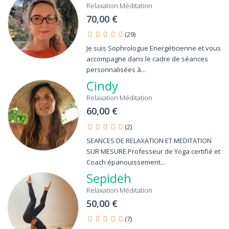
Relaxation Méditation
70,00 €
astrid p
- Cours de Relaxation Méditation
Le 06/03/2024
(29)
Je suis Sophrologue Energéticienne et vous
accompagne dans le cadre de séances
personnalisées à...
Cindy C
- Cours de Relaxation Méditation
Cindy
Le 02/11/2021
Relaxation Méditation
60,00 €
(2)
SEANCES DE RELAXATION ET MEDITATION
SUR MESURE.Professeur de Yoga certifié et
Coach épanouissement...
Sepideh
Relaxation Méditation
50,00 €
(7)