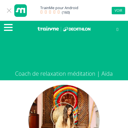
TrainMe pour
Android
VOIR
(160)
Coach de relaxation méditation | Aïda