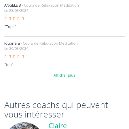
ANGELE B
- Cours de Relaxation Méditation
Le 28/03/2024
"Top !"
loubna a
- Cours de Relaxation Méditation
Le 20/03/2024
"top"
Afficher plus
esther l
- Cours de Relaxation Méditation
Le 14/03/2024
Autres coachs qui peuvent
Pauline C
vous intéresser
- Cours de Relaxation Méditation
Le 12/03/2024
Claire