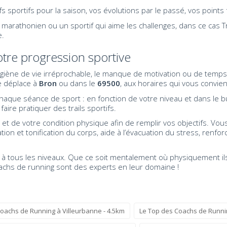
fs sportifs pour la saison, vos évolutions par le passé, vos points 
marathonien ou un sportif qui aime les challenges, dans ce cas T
e.
tre progression sportive
iène de vie irréprochable, le manque de motivation ou de temps s
se déplace à
Bron
ou dans le
69500
, aux horaires qui vous convie
aque séance de sport : en fonction de votre niveau et dans le bu
aire pratiquer des trails sportifs.
et de votre condition physique afin de remplir vos objectifs. Vou
tion et tonification du corps, aide à l’évacuation du stress, ren
er à tous les niveaux. Que ce soit mentalement où physiquement il
achs de running sont des experts en leur domaine !
oachs de Running à Villeurbanne - 4.5km
Le Top des Coachs de Runni