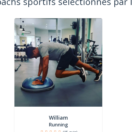
oachs sportifs sélectionnés par 
William
Running
(15 avis)