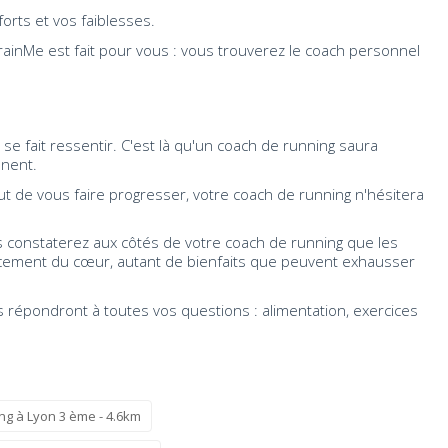
forts et vos faiblesses.
rainMe est fait pour vous : vous trouverez le coach personnel
e fait ressentir. C'est là qu'un coach de running saura
nnent.
t de vous faire progresser, votre coach de running n'hésitera
s constaterez aux côtés de votre coach de running que les
forcement du cœur, autant de bienfaits que peuvent exhausser
s répondront à toutes vos questions : alimentation, exercices
ng à Lyon 3 ème - 4.6km