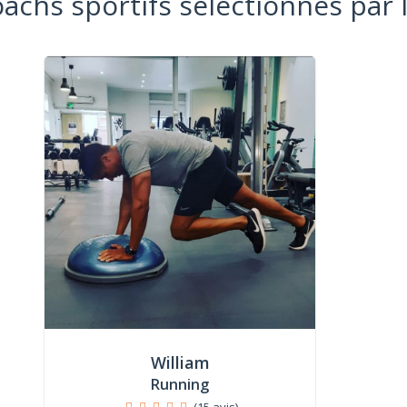
oachs sportifs sélectionnés par 
William
Running
(15 avis)