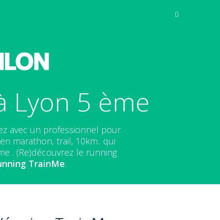
à Lyon 5 ème
ez avec un professionnel pour
n marathon, trail, 10km.. qui
me . (Re)découvrez le running
unning
TrainMe
.