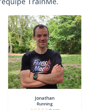
l’équipe TrainMe.
Jonathan
Running
(3 avis)