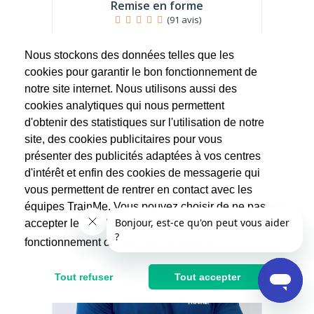
Remise en forme
(91 avis)
Passionné par les domaines de la nutrition,
de la santé et de la remise en...
Nous stockons des données telles que les
cookies pour garantir le bon fonctionnement de
37.5€
notre site internet. Nous utilisons aussi des
75€
cookies analytiques qui nous permettent
Après réduction d'impôts
d'obtenir des statistiques sur l'utilisation de notre
site, des cookies publicitaires pour vous
présenter des publicités adaptées à vos centres
d'intérêt et enfin des cookies de messagerie qui
vous permettent de rentrer en contact avec les
équipes TrainMe. Vous pouvez choisir de ne pas
accepter les cookies non indispensables au
fonctionnement du site.
En savoir plus
Tout refuser
Tout accepter