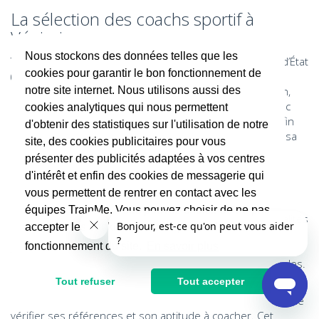
La sélection des coachs sportif à
Vénissieux
Nous stockons des données telles que les
Tous nos coachs sportifs dans le 69200 sont diplômés d’État
cookies pour garantir le bon fonctionnement de
(Staps ou BPJEPS) afin d’assurer un véritable service de
notre site internet. Nous utilisons aussi des
qualité à nos clients. Chaque coach, avant son inscription,
doit passer par un processus de recrutement strict, avec
cookies analytiques qui nous permettent
notamment un entretien avec un membre de l’équipe afin
d'obtenir des statistiques sur l'utilisation de notre
de vérifier sa formation, ses qualités, ses références et sa
site, des cookies publicitaires pour vous
capacité à fournir une prestation à la hauteur.
présenter des publicités adaptées à vos centres
Pour tout entraîneur qui s’inscrit sur l'application, il est
d'intérêt et enfin des cookies de messagerie qui
essentiel de compléter son profil et de renseigner le
vous permettent de rentrer en contact avec les
maximum d’informations liées à son métier comme par
équipes TrainMe. Vous pouvez choisir de ne pas
exemple style de coaching, ses compétences, ses spécialités
accepter les cookies non indispensables au
ou encore ses expériences passées. D’autres éléments
fonctionnement du site.
En savoir plus
sont essentiels tels que ses études, le diplôme d’Etat, la
zone de déplacement et ses créneaux horaires disponibles.
Tout refuser
Tout accepter
Par la suite, l’équipe de Support Coach prend le relai pour
étudier le profil, effectuer un entretien téléphonique afin de
vérifier ses références et son aptitude à coacher. Cet