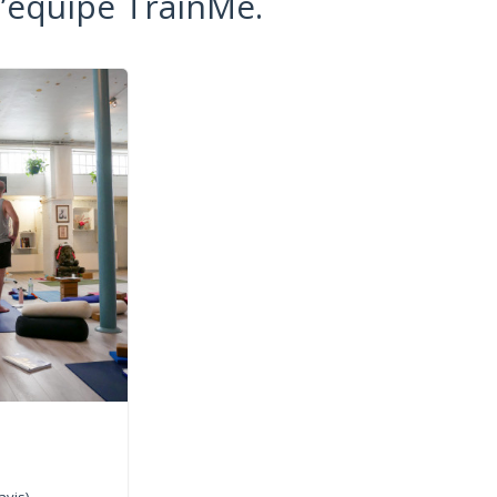
l’équipe TrainMe.
avis)