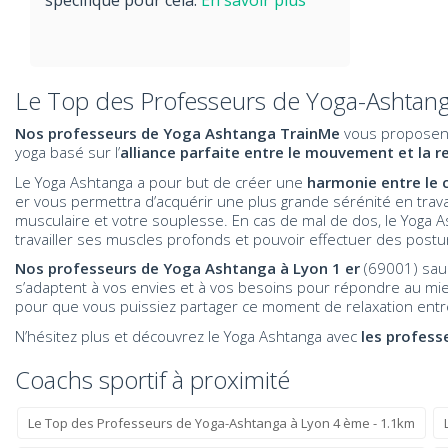
spécifique pour cela.
En savoir plus
Le Top des Professeurs de Yoga-Ashtang
Nos professeurs de Yoga Ashtanga TrainMe
vous proposent 
yoga basé sur l’
alliance parfaite entre le mouvement et la r
Le Yoga Ashtanga a pour but de créer une
harmonie entre le c
er vous permettra d’acquérir une plus grande sérénité en travail
musculaire et votre souplesse. En cas de mal de dos, le Yoga A
travailler ses muscles profonds et pouvoir effectuer des postur
Nos professeurs de Yoga Ashtanga
à Lyon 1 er
(69001) sau
s’adaptent à vos envies et à vos besoins pour répondre au mieu
pour que vous puissiez partager ce moment de relaxation entr
N’hésitez plus et découvrez le Yoga Ashtanga avec
les profess
Coachs sportif à proximité
Le Top des Professeurs de Yoga-Ashtanga à Lyon 4 ème - 1.1km