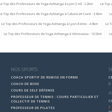
Le Top des Professeurs de Yoga-Ashtanga à Lyon 2 nd - 2.2km
Le Top 
Le Top des Professeurs de Yoga-Ashtanga à Caluire-et-Cuire - 3.6km
L
Le Top des Professeurs de Yoga-Ashtanga à Lyon 8 ème - 4.9km
Le T
Le Top des Professeurs de Yoga-Ashtanga à Vénissieux - 10.5km
L
NOS SPORTS
S
COACH SPORTIF DE REMISE EN FORME
C
COACH DE BOXE
COURS DE SELF DÉFENSE
A
PROFESSEUR DE TENNIS : COURS PARTICULIER ET
C
COLLECTIF DE TENNIS
PROFESSEUR DE PILATES