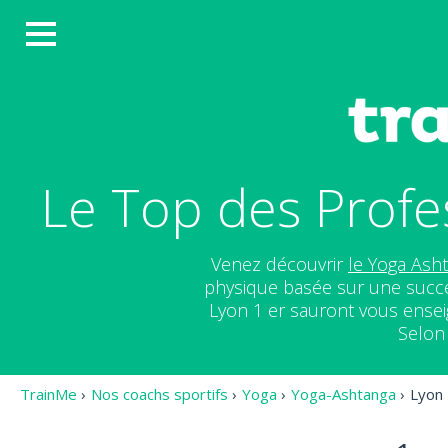
Le Top des Profe
Venez découvrir
le Yoga Ash
physique basée sur une succe
Lyon 1 er sauront vous enseig
Selon 
TrainMe
›
Nos coachs sportifs
›
Yoga
›
Yoga-Ashtanga
›
Lyon 