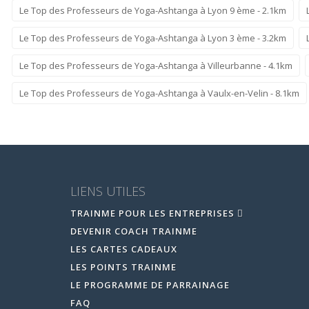
Le Top des Professeurs de Yoga-Ashtanga à Lyon 9 ème - 2.1km
Le Top des Professeurs de Yoga-Ashtanga à Lyon 3 ème - 3.2km
Le Top des Professeurs de Yoga-Ashtanga à Villeurbanne - 4.1km
Le Top des Professeurs de Yoga-Ashtanga à Vaulx-en-Velin - 8.1km
LIENS UTILES
TRAINME POUR LES ENTREPRISES
DEVENIR COACH TRAINME
LES CARTES CADEAUX
LES POINTS TRAINME
LE PROGRAMME DE PARRAINAGE
FAQ