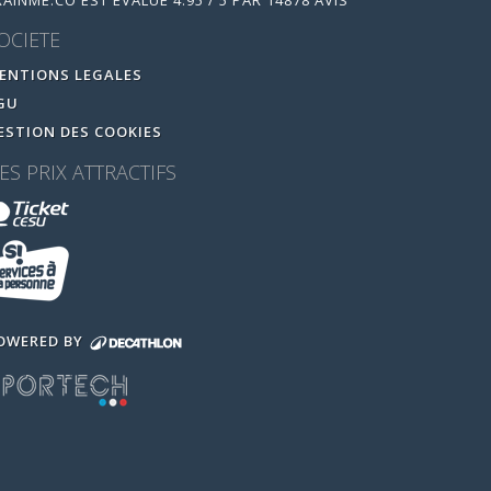
RAINME.CO
EST ÉVALUÉ
4.95
/
5
PAR
14878
AVIS
OCIETE
ENTIONS LEGALES
GU
ESTION DES COOKIES
ES PRIX ATTRACTIFS
OWERED BY