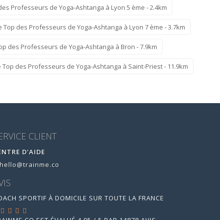
des Professeurs de Yoga-Ashtanga à Lyon 5 ème - 2.4km
e Top des Professeurs de Yoga-Ashtanga à Lyon 7 ème - 3.7km
op des Professeurs de Yoga-Ashtanga à Bron - 7.9km
e Top des Professeurs de Yoga-Ashtanga à Saint-Priest - 11.9km
ERVICE CLIENT
ENTRE D'AIDE
hello@trainme.co
VIS
OACH SPORTIF À DOMICILE SUR TOUTE LA FRANCE