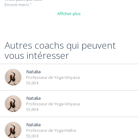
Encore merci."
Afficher plus
Melanie M
- Cours de Yoga
Le 21/06/2022
Autres coachs qui peuvent
"Super! Même à distance, explications simples et complètes qui
m'ont permis de réaliser tous les mouvements.
vous intéresser
Dynamique et accessible, simple, et doux! Merci Margaux!!"
Natalia
Professeur de Yoga-Vinyasa
55,00 €
Natalia
Professeur de Yoga-Vinyasa
55,00 €
Natalia
Professeur de Yoga-Hatha
55,00 €