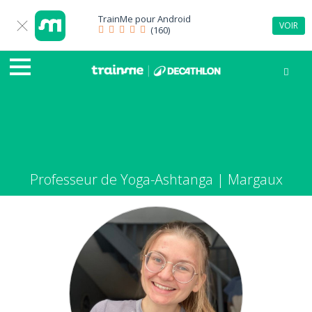
TrainMe pour
Android
VOIR
(160)
Professeur de Yoga-Ashtanga | Margaux