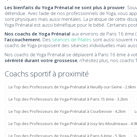
Les bienfaits du Yoga Prénatal ne sont plus à prouver
. Sou
détendue. Avec l’aide de nos professionnels de Yoga, vous appr
sont physiques mais aussi mentales. La pratique de cette disci
Yoga Prénatal est aussi bénéfique pour le bébé. Certaines po
Nos coachs de Yoga Prénatal
aux environs de Paris 16 ème 
l’accouchement.
Des
séances de Pilates
sont aussi souvent r
coachs de Yoga proposent des séances individuelles mais auss
Nos coachs de Yoga Prénatal se déplacent à Paris 16 ème à votr
sérénité durant votre grossesse
, n’hésitez plus, nos coachs
Coachs sportif à proximité
Le Top des Professeurs de Yoga-Prénatal à Neuilly-sur-Seine - 2.6km
Le Top des Professeurs de Yoga-Prénatal à Paris 15 ème - 3.2km
Le Top des Professeurs de Yoga-Prénatal à Courbevoie - 4.2km
L
Le Top des Professeurs de Yoga-Prénatal à Issy-les-Moulineaux - 4.
Le Top des Professeurs de Yoga-Prénatal à Paris 6 ème - 5.3km
L