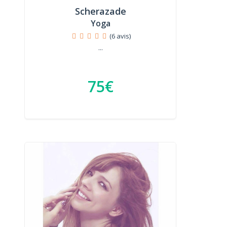
Scherazade
Yoga
(6 avis)
...
75€