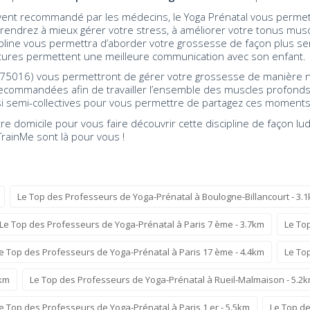
vent recommandé par les médecins, le Yoga Prénatal vous perme
endrez à mieux gérer votre stress, à améliorer votre tonus muscu
pline vous permettra d’aborder votre grossesse de façon plus sere
stures permettent une meilleure communication avec son enfant.
(75016) vous permettront de gérer votre grossesse de manière n
ecommandées afin de travailler l’ensemble des muscles profonds
i semi-collectives pour vous permettre de partagez ces moments
e domicile pour vous faire découvrir cette discipline de façon lu
 TrainMe sont là pour vous !
Le Top des Professeurs de Yoga-Prénatal à Boulogne-Billancourt - 3.
Le Top des Professeurs de Yoga-Prénatal à Paris 7 ème - 3.7km
Le To
e Top des Professeurs de Yoga-Prénatal à Paris 17 ème - 4.4km
Le Top
9km
Le Top des Professeurs de Yoga-Prénatal à Rueil-Malmaison - 5.2
e Top des Professeurs de Yoga-Prénatal à Paris 1 er - 5.5km
Le Top de