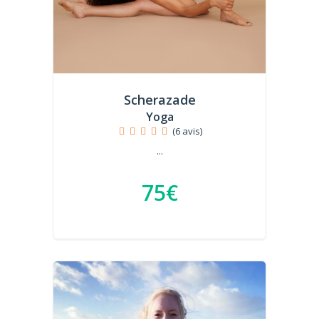
Scherazade
Yoga
(6 avis)
...
75€