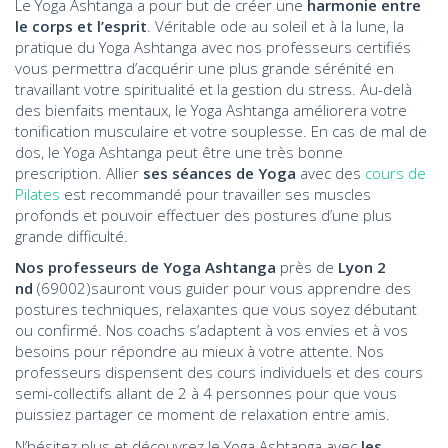
Le Yoga Ashtanga a pour but de créer une
harmonie entre
le corps et l’esprit
. Véritable ode au soleil et à la lune, la
pratique du Yoga Ashtanga avec nos professeurs certifiés
vous permettra d’acquérir une plus grande sérénité en
travaillant votre spiritualité et la gestion du stress. Au-delà
des bienfaits mentaux, le Yoga Ashtanga améliorera votre
tonification musculaire et votre souplesse. En cas de mal de
dos, le Yoga Ashtanga peut être une très bonne
prescription. Allier
ses séances de Yoga
avec des
cours de
Pilates
est recommandé pour travailler ses muscles
profonds et pouvoir effectuer des postures d’une plus
grande difficulté.
Nos professeurs de Yoga Ashtanga
près de
Lyon 2
nd
(69002)sauront vous guider pour vous apprendre des
postures techniques, relaxantes que vous soyez débutant
ou confirmé. Nos coachs s’adaptent à vos envies et à vos
besoins pour répondre au mieux à votre attente. Nos
professeurs dispensent des cours individuels et des cours
semi-collectifs allant de 2 à 4 personnes pour que vous
puissiez partager ce moment de relaxation entre amis.
N’hésitez plus et découvrez le Yoga Ashtanga avec
les