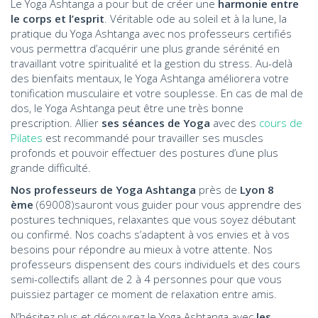
Le Yoga Ashtanga a pour but de créer une
harmonie entre
le corps et l’esprit
. Véritable ode au soleil et à la lune, la
pratique du Yoga Ashtanga avec nos professeurs certifiés
vous permettra d’acquérir une plus grande sérénité en
travaillant votre spiritualité et la gestion du stress. Au-delà
des bienfaits mentaux, le Yoga Ashtanga améliorera votre
tonification musculaire et votre souplesse. En cas de mal de
dos, le Yoga Ashtanga peut être une très bonne
prescription. Allier
ses séances de Yoga
avec des
cours de
Pilates
est recommandé pour travailler ses muscles
profonds et pouvoir effectuer des postures d’une plus
grande difficulté.
Nos professeurs de Yoga Ashtanga
près de
Lyon 8
ème
(69008)sauront vous guider pour vous apprendre des
postures techniques, relaxantes que vous soyez débutant
ou confirmé. Nos coachs s’adaptent à vos envies et à vos
besoins pour répondre au mieux à votre attente. Nos
professeurs dispensent des cours individuels et des cours
semi-collectifs allant de 2 à 4 personnes pour que vous
puissiez partager ce moment de relaxation entre amis.
N’hésitez plus et découvrez le Yoga Ashtanga avec
les