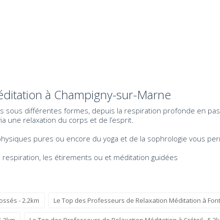
éditation à Champigny-sur-Marne
sous différentes formes, depuis la respiration profonde en passa
a une relaxation du corps et de l’esprit.
 physiques pures ou encore du yoga et de la sophrologie vous pe
 respiration, les étirements ou et méditation guidées
ossés - 2.2km
Le Top des Professeurs de Relaxation Méditation à Fon
5.2km
Le Top des Professeurs de Relaxation Méditation à Créteil - 5.2