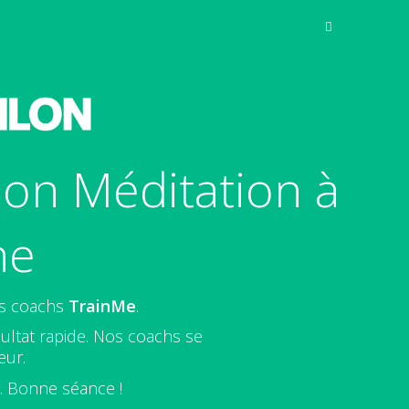
ion Méditation à
ne
os coachs
TrainMe
.
ultat rapide. Nos coachs se
eur.
e. Bonne séance !