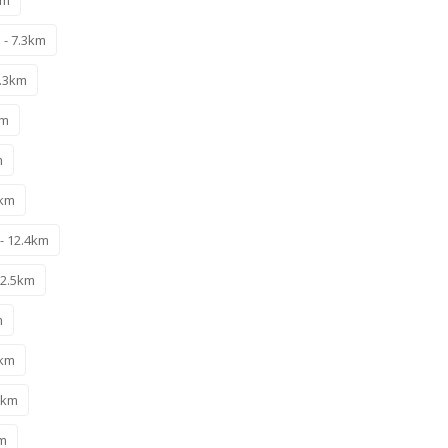
 - 7.3km
9.3km
km
m
1km
- 12.4km
12.5km
m
2km
9km
km