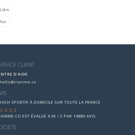
14.0km
.7km
ERVICE CLIENT
ENTRE D'AIDE
hello@trainme.co
VIS
OACH SPORTIF À DOMICILE SUR TOUTE LA FRANCE
RAINME.CO
EST ÉVALUÉ
4.95
/
5
PAR
14880
AVIS
OCIETE