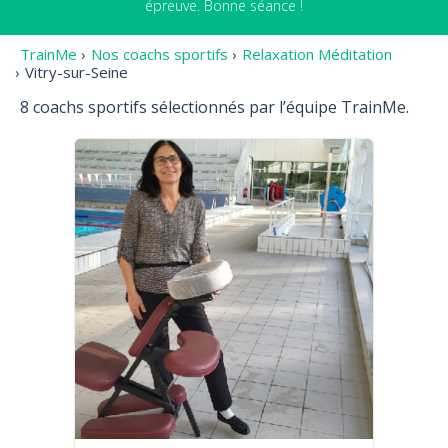
épreuve. Bonne séance !
TrainMe
›
Nos coachs sportifs
›
Relaxation Méditation
›
Vitry-sur-Seine
8 coachs sportifs sélectionnés par l’équipe TrainMe.