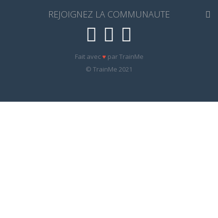
REJOIGNEZ LA COMMUNAUTE
Fait avec
♥
par TrainMe
© TrainMe 2021