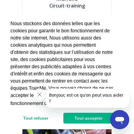
Circuit-training
Coach sportive depuis 2 ans et dans le
Nous stockons des données telles que les
fitness depuis 12ans, mon diplôme (BPJEPS
cookies pour garantir le bon fonctionnement de
AF...
notre site internet. Nous utilisons aussi des
32.5€
cookies analytiques qui nous permettent
65€
d'obtenir des statistiques sur l'utilisation de notre
Après réduction d'impôts
site, des cookies publicitaires pour vous
présenter des publicités adaptées à vos centres
d'intérêt et enfin des cookies de messagerie qui
vous permettent de rentrer en contact avec les
équipes TrainMe. Vous pouvez choisir de ne pas
accepter les cookies non indispensables au
fonctionnement du site.
En savoir plus
Tout refuser
Tout accepter