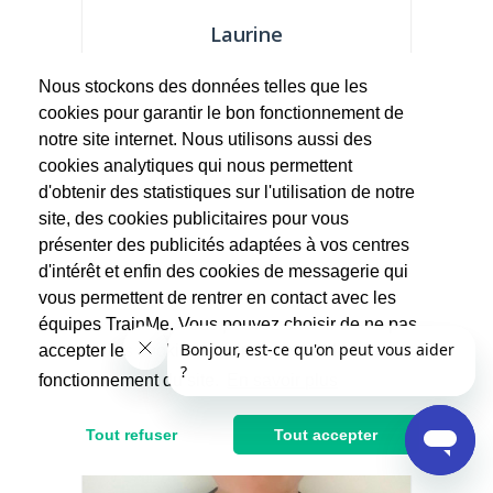
Laurine
Circuit-training
Nous stockons des données telles que les
cookies pour garantir le bon fonctionnement de
Hellooo ! Je suis Laurine, coach sportive
diplômée. Passionnée par le sport des mon
notre site internet. Nous utilisons aussi des
plus jeune...
cookies analytiques qui nous permettent
d'obtenir des statistiques sur l'utilisation de notre
50€
site, des cookies publicitaires pour vous
présenter des publicités adaptées à vos centres
d'intérêt et enfin des cookies de messagerie qui
vous permettent de rentrer en contact avec les
équipes TrainMe. Vous pouvez choisir de ne pas
accepter les cookies non indispensables au
fonctionnement du site.
En savoir plus
Tout refuser
Tout accepter