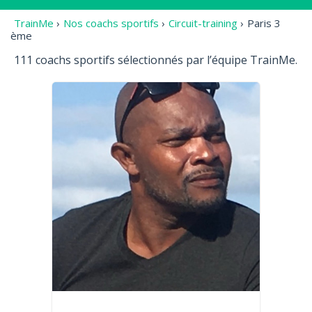
TrainMe
›
Nos coachs sportifs
›
Circuit-training
›
Paris 3
ème
111 coachs sportifs sélectionnés par l’équipe TrainMe.