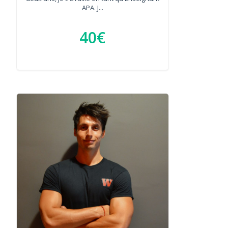
APA. J...
40€