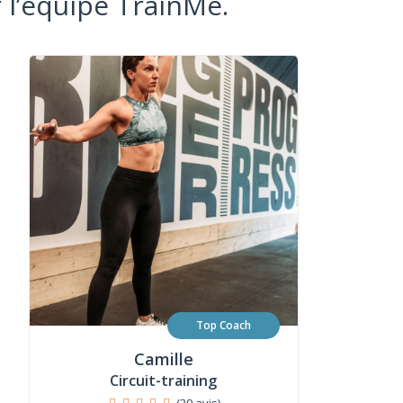
 l’équipe TrainMe.
Top Coach
Camille
Circuit-training
(39 avis)