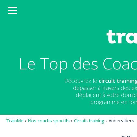
Le Top des Coach
Découvrez le
circuit trainin
dépasser à travers des ex
déplacent à votre domici
programme en fonct
TrainMe
›
Nos coachs sportifs
›
Circuit-training
›
Aubervilliers